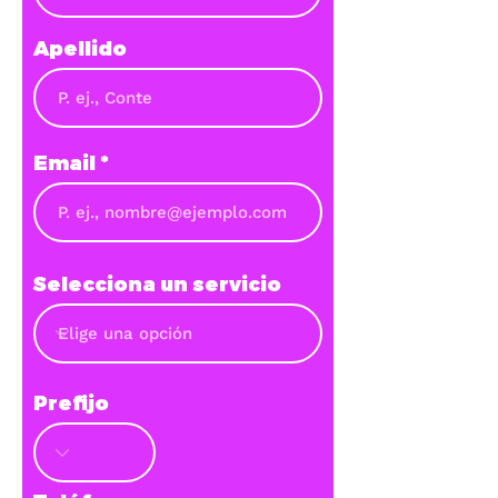
A
N
A
Apellido
Ñ
A
M
Email
Selecciona un servicio
Prefijo