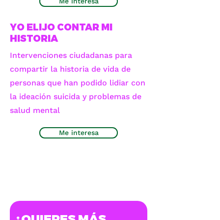
Me interesa
YO ELIJO CONTAR MI
HISTORIA
Intervenciones ciudadanas para
compartir la historia de vida de
personas que han podido lidiar con
la ideación suicida y problemas de
salud mental
Me interesa
A
N
A
Ñ
A
M
O
¿QUIERES MÁS