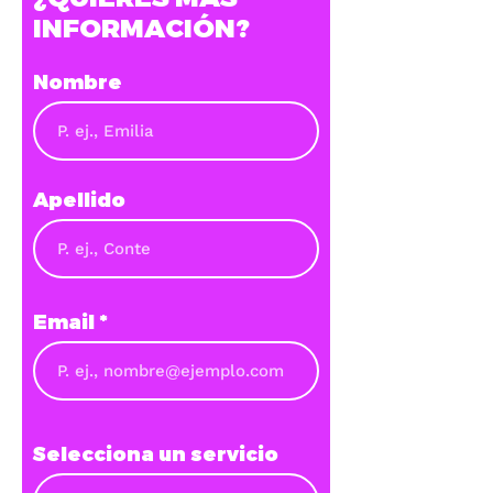
E
INFORMACIÓN?
V
Nombre
E
T
∙
A
N
A
Ñ
Apellido
A
M
Email
Selecciona un servicio